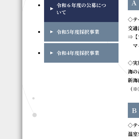
Ａ
令和６年度の公募につ
いて
◇テ
交通
令和5年度採択事業
⇒【
マイ
令和4年度採択事業
◇実
海の
新海
（※
Ｂ
◇テ
温室