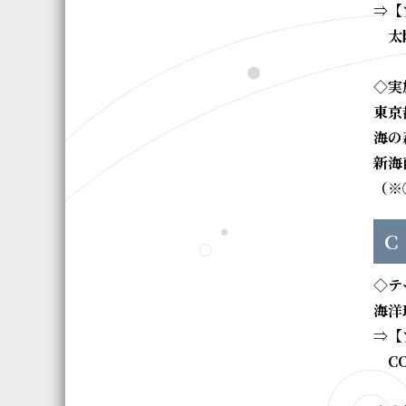
⇒【
太陽
◇実
東京
海の
新海
（※
Ｃ
◇テ
海洋
⇒【
CO