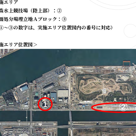
施エリア
森水上競技場（陸上部）：②
面処分場埋立地Ａブロック：③
①～③の数字は、実施エリア位置図内の番号に対応）
施エリア位置図＞