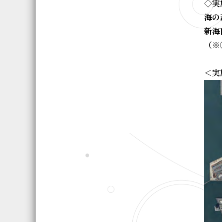
◇実
海の
新海
（※
＜実