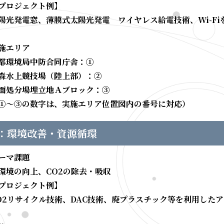
プロジェクト例】
光発電窓、薄膜式太陽光発電 ワイヤレス給電技術、Wi-Fi
施エリア
都環境局中防合同庁舎：①
森水上競技場（陸上部）：②
面処分場埋立地Ａブロック：③
①～③の数字は、実施エリア位置図内の番号に対応）
：環境改善・資源循環
ーマ課題
環境の向上、CO2の除去・吸収
プロジェクト例】
2リサイクル技術、DAC技術、廃プラスチック等を利用した