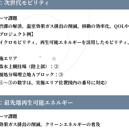
：次世代モビリティ
ーマ課題
渋滞の解消、温室効果ガス排出の削減、移動の効率化、QOL
プロジェクト例】
クロモビリティ、再生可能エネルギーを活用したモビリティ
施エリア
森水上競技場（陸上部）：②
面処分場埋立地Ａブロック：③
①～③の数字は、実施エリア位置図内の番号に対応）
：最先端再生可能エネルギー
ーマ課題
効果ガス排出の削減、クリーンエネルギーの普及