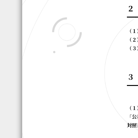
２
（１
（２
（３
３
（１
「公
対照