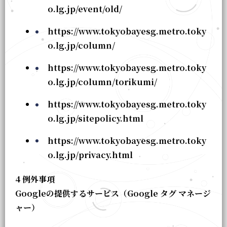
o.lg.jp/event/old/
https://www.tokyobayesg.metro.toky
o.lg.jp/column/
https://www.tokyobayesg.metro.toky
o.lg.jp/column/torikumi/
https://www.tokyobayesg.metro.toky
o.lg.jp/sitepolicy.html
https://www.tokyobayesg.metro.toky
o.lg.jp/privacy.html
4 例外事項
Googleの提供するサービス（Google タグ マネージ
ャー）