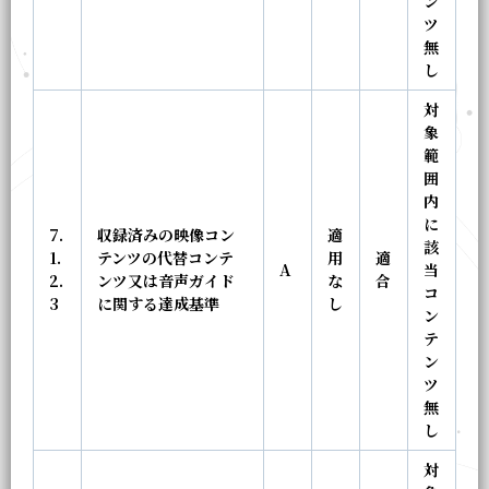
ン
ツ
無
し
対
象
範
囲
内
に
7.
収録済みの映像コン
適
該
1.
テンツの代替コンテ
用
適
A
当
2.
ンツ又は音声ガイド
な
合
コ
3
に関する達成基準
し
ン
テ
ン
ツ
無
し
対