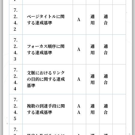
7.
2.
ページタイトルに関
適
適
A
4.
する達成基準
用
合
2
7.
2.
フォーカス順序に関
適
適
A
4.
する達成基準
用
合
3
7.
文脈におけるリンク
2.
適
適
の目的に関する達成
A
4.
用
合
基準
4
7.
2.
複数の到達手段に関
A
適
適
4.
する達成基準
A
用
合
5
7.