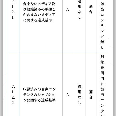
7.
適
含まないメディア及
該
1.
用
適
び収録済みの映像し
A
当
2.
な
合
か含まないメディア
コ
1
し
に関する達成基準
ン
テ
ン
ツ
無
し
対
象
範
囲
内
に
7.
適
収録済みの音声コン
該
1.
用
適
テンツのキャプショ
A
当
2.
な
合
ンに関する達成基準
コ
2
し
ン
テ