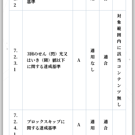
基準
2
対
象
範
囲
内
に
7.
適
3回のせん（閃）光又
該
2.
用
適
はいき（閾）値以下
A
当
3.
な
合
に関する達成基準
コ
1
し
ン
テ
ン
ツ
無
し
7.
2.
ブロックスキップに
適
適
A
4.
関する達成基準
用
合
1