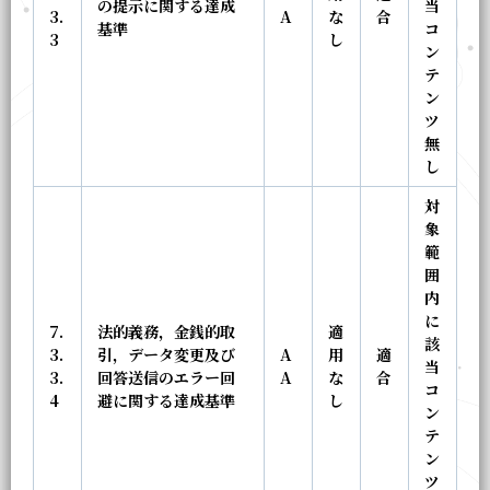
の提示に関する達成
当
3.
A
な
合
基準
コ
3
し
ン
テ
ン
ツ
無
し
対
象
範
囲
内
に
7.
法的義務，金銭的取
適
該
3.
引，データ変更及び
A
用
適
当
3.
回答送信のエラー回
A
な
合
コ
4
避に関する達成基準
し
ン
テ
ン
ツ