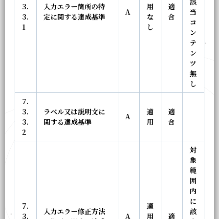
該
3.
入力エラー箇所の特
用
適
A
当
3.
定に関する達成基準
な
合
コ
1
し
ン
テ
ン
ツ
無
し
7.
3.
ラベル又は説明文に
適
適
A
3.
関する達成基準
用
合
2
対
象
範
囲
内
に
7.
適
入力エラー修正方法
該
3.
A
用
適