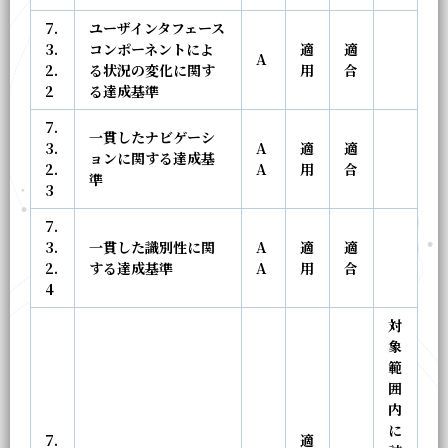
7.
ユーザインタフェース
3.
コンポーネントによ
適
適
A
2.
る状況の変化に関す
用
合
2
る達成基準
7.
一貫したナビゲーシ
3.
A
適
適
ョンに関する達成基
2.
A
用
合
準
3
7.
3.
一貫した識別性に関
A
適
適
2.
する達成基準
A
用
合
4
対
象
範
囲
内
に
7.
適