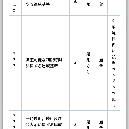
A
1.
する達成基準
用
合
2
対
象
範
囲
内
に
7.
適
該
2.
調整可能な制限時間
用
適
A
当
2.
に関する達成基準
な
合
コ
1
し
ン
テ
ン
ツ
無
し
7.
一時停止，停止及び
2.
適
適
非表示に関する達成
A
2.
用
合