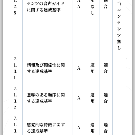
1.
A
用
適
テンツの音声ガイド
当
2.
A
な
合
に関する達成基準
コ
5
し
ン
テ
ン
ツ
無
し
7.
1.
情報及び関係性に関
適
適
A
3.
する達成基準
用
合
1
7.
1.
意味のある順序に関
適
適
A
3.
する達成基準
用
合
2
7.
1.
感覚的な特徴に関す
適
適
A
3.
る達成基準
用
合