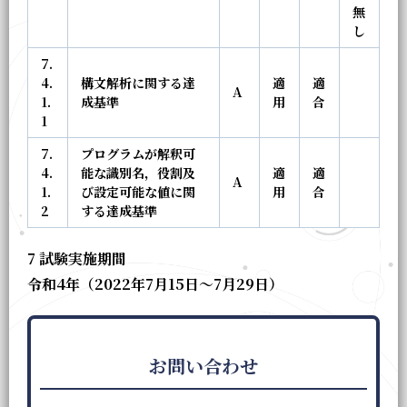
無
し
7.
4.
構文解析に関する達
適
適
A
1.
成基準
用
合
1
7.
プログラムが解釈可
4.
能な識別名，役割及
適
適
A
1.
び設定可能な値に関
用
合
2
する達成基準
7 試験実施期間
令和4年（2022年7月15日～7月29日）
お問い合わせ