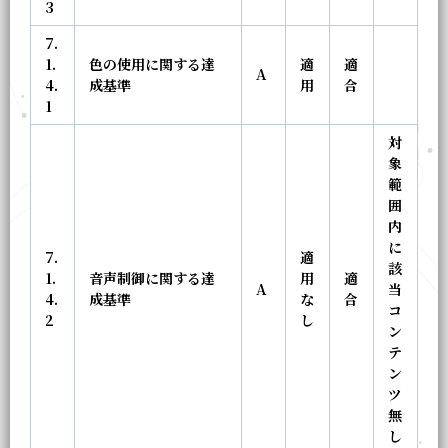
3
7.
1.
色の使用に関する達
適
適
A
4.
成基準
用
合
1
対
象
範
囲
内
に
7.
適
該
1.
音声制御に関する達
用
適
A
当
4.
成基準
な
合
コ
2
し
ン
テ
ン
ツ
無
し