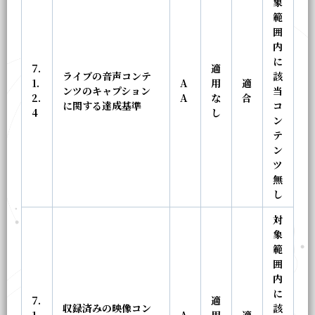
象
範
囲
内
に
7.
適
ライブの音声コンテ
該
1.
A
用
適
ンツのキャプション
当
2.
A
な
合
に関する達成基準
コ
4
し
ン
テ
ン
ツ
無
し
対
象
範
囲
内
に
7.
適
収録済みの映像コン
該