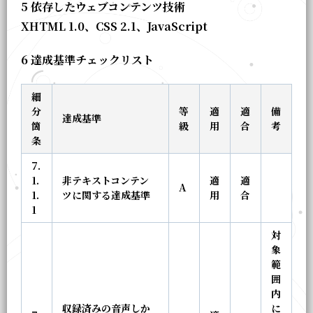
5 依存したウェブコンテンツ技術
XHTML 1.0、CSS 2.1、JavaScript
6 達成基準チェックリスト
細
分
等
適
適
備
達成基準
箇
級
用
合
考
条
7.
1.
非テキストコンテン
適
適
A
1.
ツに関する達成基準
用
合
1
対
象
範
囲
内
収録済みの音声しか
に