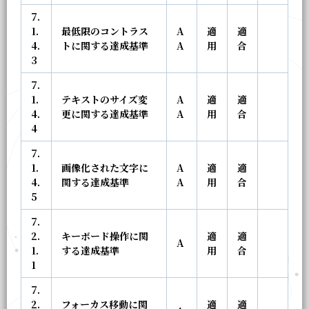
7.
1.
最低限のコントラス
A
適
適
4.
トに関する達成基準
A
用
合
3
7.
1.
テキストのサイズ変
A
適
適
4.
更に関する達成基準
A
用
合
4
7.
1.
画像化された文字に
A
適
適
4.
関する達成基準
A
用
合
5
7.
2.
キーボード操作に関
適
適
A
1.
する達成基準
用
合
1
7.
2.
フォーカス移動に関
適
適