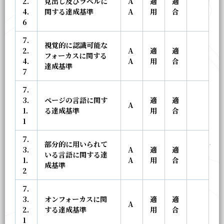
2.
見出し及びラベルに
A
適
適
4.
関する達成基準
A
用
合
6
7.
視覚的に認識可能な
2.
A
適
適
フォーカスに関する
4.
A
用
合
達成基準
7
7.
3.
ページの言語に関す
適
適
A
1.
る達成基準
用
合
1
7.
部分的に用いられて
3.
A
適
適
いる言語に関する達
1.
A
用
合
成基準
2
7.
3.
オンフォーカスに関
適
適
A
2.
する達成基準
用
合
1