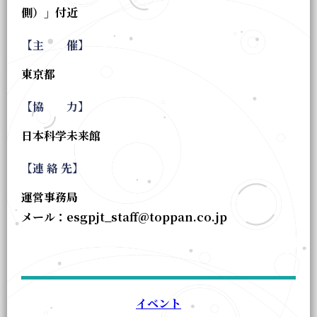
側）」付近
【主 催】
東京都
【協 力】
日本科学未来館
【連 絡 先】
運営事務局
メール：
esgpjt_staff@toppan.co.jp
イベント