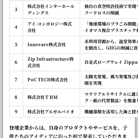
株式会社インターホール
独自の真空特許技術で実現
３
ディングス
フードロスの削減
アイ-コンポロジー株式
「地球環境のプラごみ問題
４
会社
イオマス複合プラスチック
未利用資源から、温室効果
５
Innovare株式会社
を創出し、GHGの削減に
Zip Infrastructure株
６
自走式ロープウェイ Zipp
式会社
太陽光発電、風力発電及び
７
PoC TECH株式会社
園を実現
マテリアルリサイクルに適し
８
株式会社ＴＢＭ
ク・紙の代替製品）を推進
９
株式会社アルガルバイオ
微細藻類を活用した海と陸
登壇企業からは、自身のプロダクトやサービスを、子
供たちのアイディアに沿った形で発表していただきま