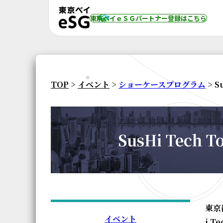
東京ベイｅＳＧパートナー登録
はこちら
TOP
>
イベント
>
ショーケースプログラム
> 
SusHi Tec
東京
イベント
i T