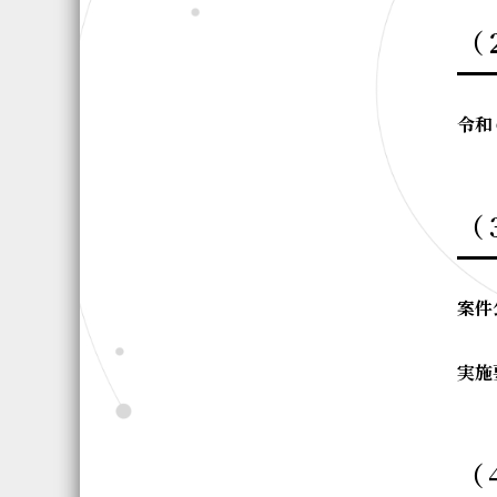
（
令和
（
案件
実施
（