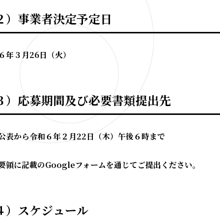
２）事業者決定予定日
６年３月
26
日（火）
３）応募期間及び必要書類提出先
公表から令和６年２月
22
日（木）午後６時まで
要領に記載の
Google
フォームを通じてご提出ください。
４）スケジュール