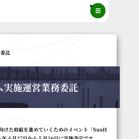
メニュー
務委託
グラム実施運営業務委託
向けた取組を進めていくためのイベント「
SusH
６年４月
27
日から５月
26
日に実施予定です。