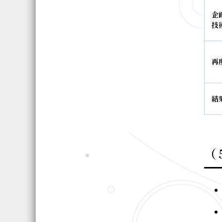
企
技
再
結
（