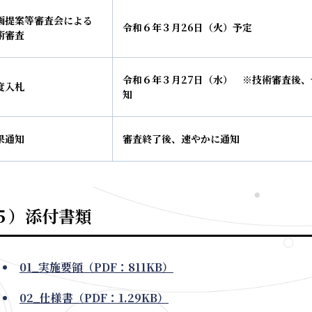
画提案等審査会による
令和６年３月
26
日（火）予定
術審査
令和６年３月
27
日（水） ※技術審査後、
度入札
知
果通知
審査終了後、速やかに通知
５）添付書類
01_実施要領（PDF：811KB）
02_仕様書（PDF：1.29KB）