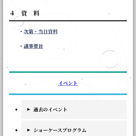
４ 資 料
・
次第・当日資料
・
議事要旨
イベント
過去のイベント
ショーケースプログラム