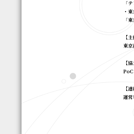
「テ
・東
「東
【主
東京
【協
Po
【連
運営事