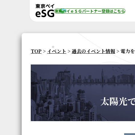
東京ベイｅＳＧパートナー登録
はこちら
TOP
>
イベント
>
過去のイベント情報
> 電力
太陽光