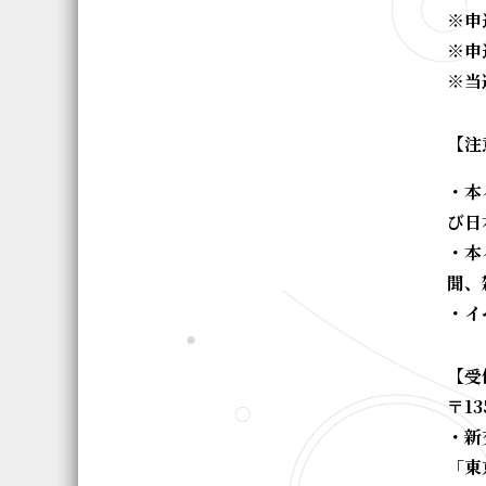
※申
※申
※当
【注
・本
び日
・本
聞、
・イ
【受
〒1
・新
「東