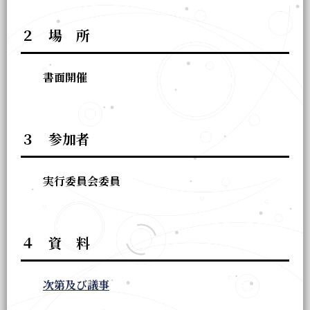
２ 場 所
書面開催
３ 参加者
実行委員会委員
４ 資 料
次第及び議事