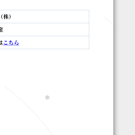
（株）
産
は
こちら