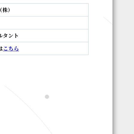
h（株）
ルタント
は
こちら