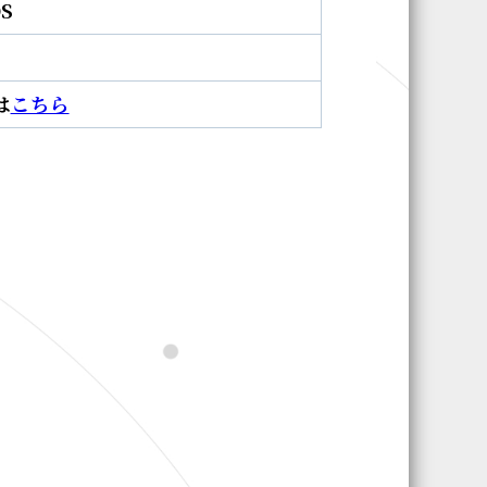
S
は
こちら