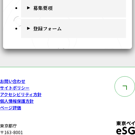
募集要項
登録フォーム
このペー
お問い合わせ
サイトポリシー
アクセシビリティ方針
個人情報保護方針
ページ評価
東京都庁
〒163-8001