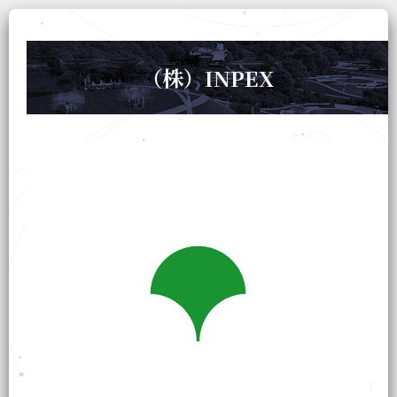
（株）INPEX