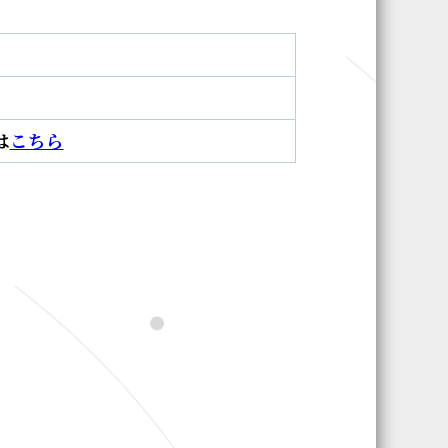
）
は
こちら