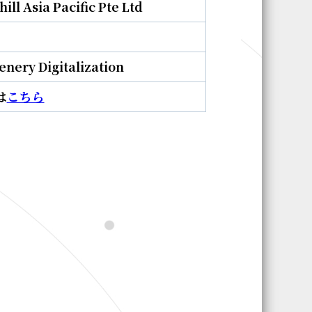
l Asia Pacific Pte Ltd
nery Digitalization
は
こちら