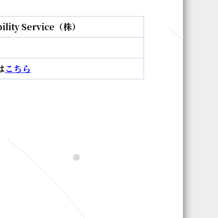
bility Service（株）
は
こちら