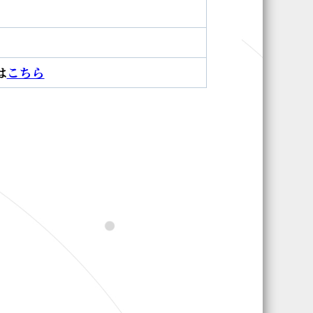
）
は
こちら