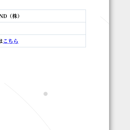
UND（株）
は
こちら