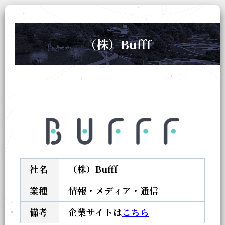
（株）Bufff
社名
（株）Bufff
業種
情報・メディア・通信
備考
企業サイトは
こちら