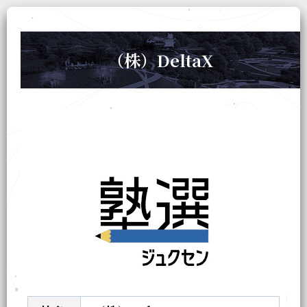
（株）DeltaX