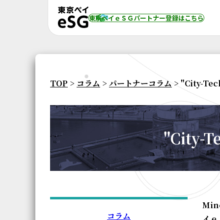
東京ベイｅＳＧパートナー登録
はこちら
TOP
>
コラム
>
パートナーコラム
> "City-
"City
Mi
コラム
イｅ