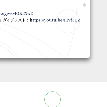
.be/yjwo4OKEXwE
」ダイジェスト：h
ttps://youtu.be/ITvf5QZ
このページの上部へ