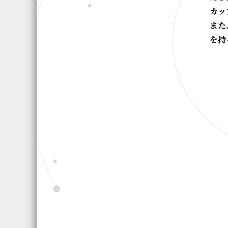
カッ
また
を持