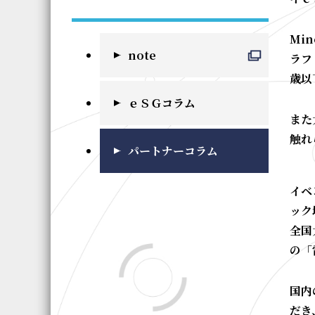
Mi
note
ラフ
歳以
ｅＳＧコラム
また
触れ
パートナーコラム
イベ
ック
全国
の「
国内
だき