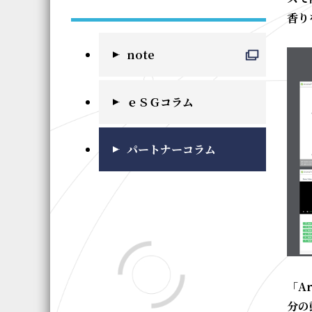
香り
note
ｅＳＧコラム
パートナーコラム
「A
分の