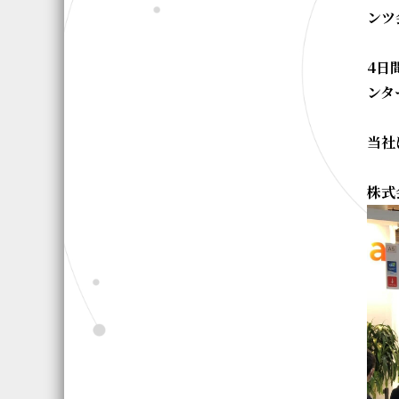
ンツ
4日
ンタ
当社
株式