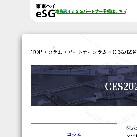
東京ベイｅＳＧパートナー登録
はこちら
TOP
>
コラム
>
パートナーコラム
> CES20
CES
株式
コラム
スで開