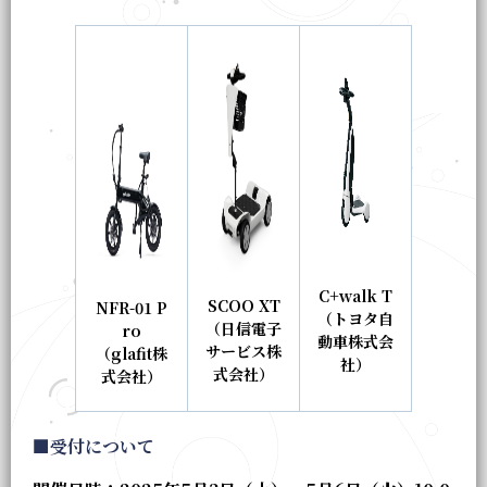
C+walk
T
SCOO XT
NFR-01 P
（トヨタ自
（日信電子
ro
動車株式会
サービス株
（glafit株
社）
式会社）
式会社）
■受付について