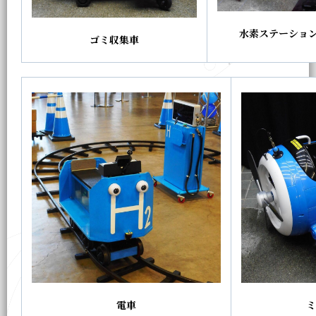
水素ステーショ
ゴミ収集車
電車
ミ