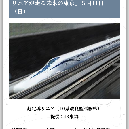
リニアが走る未来の東京」５月11日
（日）
超電導リニア（L0系改良型試験車）
提供：
JR
東海