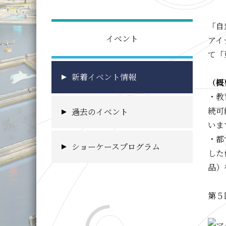
「自
イベント
アイ
て「
新着イベント情報
（概
・教
続可
過去のイベント
いま
・都
ショーケースプログラム
した
品）
第５