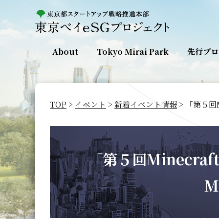
About
Tokyo Mirai Park
先行プロ
TOP
>
イベント
>
新着イベント情報
> 「第５回
「第５回Minecr
M