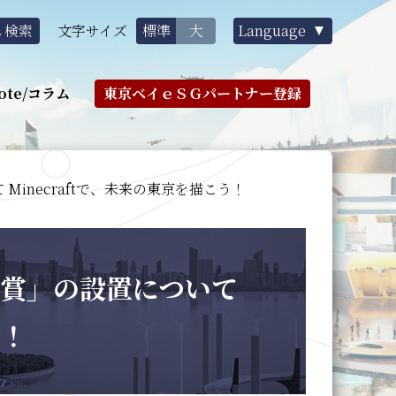
文字サイズ
標準
大
Language
ote/コラム
東京ベイｅＳＧパートナー登録
 Minecraftで、未来の東京を描こう！
SG賞」の設置について
う！