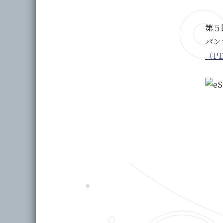
第５回
パン
（PD