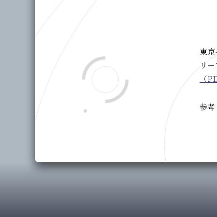
東京
リー
（PD
参考