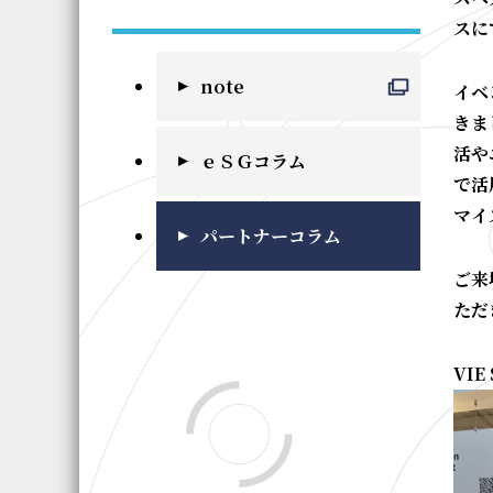
スに
note
イベ
きま
活や
ｅＳＧコラム
で活
マイ
パートナーコラム
ご来
ただ
VI