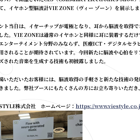
て、イヤホン型脳波計VIE ZONE（ヴィー ゾーン）を展示し
ント当日は、イヤーチップが電極となり、耳から脳波を取得できる
した。VIE ZONEは通常のイヤホンと同様に耳に装着するだ
エンターテイメント分野のみならず、医療ICT・デジタルセラ
用されることが期待されています。今回新たに脳波や心拍をリ
ズされた音楽を生成する技術も初披露しました。
場いただいたお客様には、脳波取得の手軽さと新たな技術の発
きました。弊社ブースにもたくさんの方にお立ち寄りいただき
E STYLE株式会社 ホームページ：
https://www.viestyle.co.