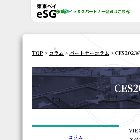
東京ベイｅＳＧパートナー登録
はこちら
TOP
>
コラム
>
パートナーコラム
> CES202
CES
VIE
コラム
スベガ