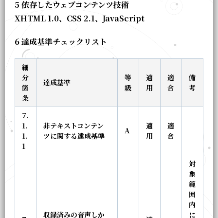
5 依存したウェブコンテンツ技術
XHTML 1.0、CSS 2.1、JavaScript
6 達成基準チェックリスト
細
分
等
適
適
備
達成基準
箇
級
用
合
考
条
7.
1.
非テキストコンテン
適
適
A
1.
ツに関する達成基準
用
合
1
対
象
範
囲
内
収録済みの音声しか
に