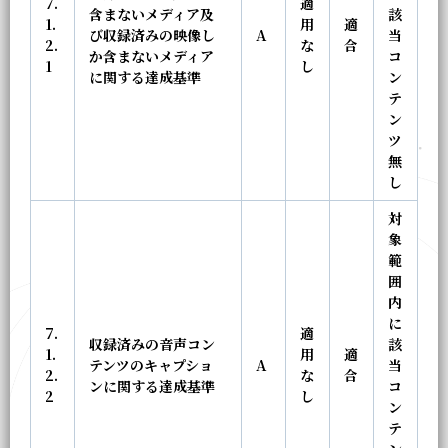
7.
適
含まないメディア及
該
1.
用
適
び収録済みの映像し
A
当
2.
な
合
か含まないメディア
コ
1
し
に関する達成基準
ン
テ
ン
ツ
無
し
対
象
範
囲
内
に
7.
適
収録済みの音声コン
該
1.
用
適
テンツのキャプショ
A
当
2.
な
合
ンに関する達成基準
コ
2
し
ン
テ