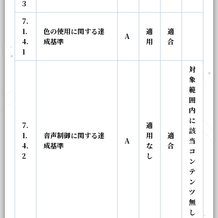
3
7.
1.
色の使用に関する達
適
適
A
4.
成基準
用
合
1
対
象
範
囲
内
に
7.
適
該
1.
音声制御に関する達
用
適
A
当
4.
成基準
な
合
コ
2
し
ン
テ
ン
ツ
無
し