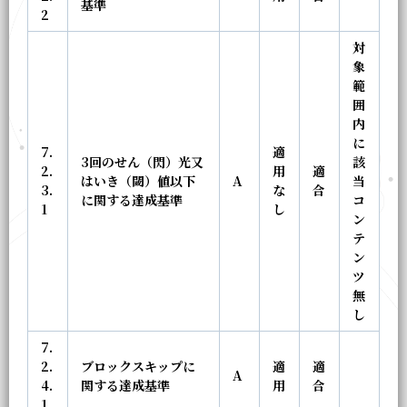
基準
2
対
象
範
囲
内
に
7.
適
3回のせん（閃）光又
該
2.
用
適
はいき（閾）値以下
A
当
3.
な
合
に関する達成基準
コ
1
し
ン
テ
ン
ツ
無
し
7.
2.
ブロックスキップに
適
適
A
4.
関する達成基準
用
合
1