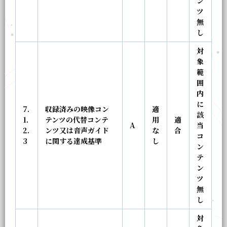
ン
ツ
無
し
対
象
範
囲
内
に
7.
収録済みの映像コン
適
該
1.
テンツの代替コンテ
用
適
A
当
2.
ンツ又は音声ガイド
な
合
コ
3
に関する達成基準
し
ン
テ
ン
ツ
無
し
対