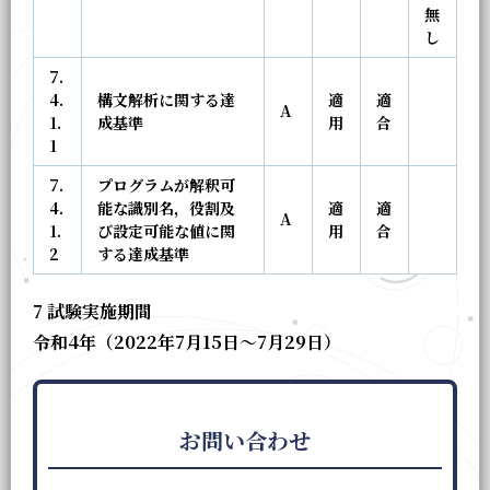
無
し
7.
4.
構文解析に関する達
適
適
A
1.
成基準
用
合
1
7.
プログラムが解釈可
4.
能な識別名，役割及
適
適
A
1.
び設定可能な値に関
用
合
2
する達成基準
7 試験実施期間
令和4年（2022年7月15日～7月29日）
お問い合わせ