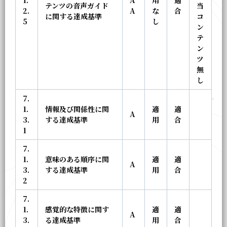
1.
A
用
適
テンツの音声ガイド
当
2.
A
な
合
に関する達成基準
コ
5
し
ン
テ
ン
ツ
無
し
7.
1.
情報及び関係性に関
適
適
A
3.
する達成基準
用
合
1
7.
1.
意味のある順序に関
適
適
A
3.
する達成基準
用
合
2
7.
1.
感覚的な特徴に関す
適
適
A
3.
る達成基準
用
合