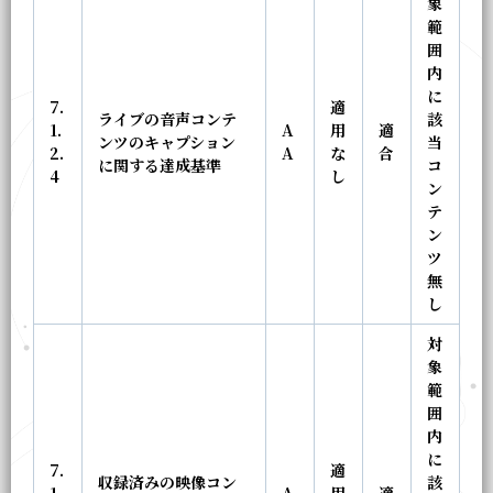
象
範
囲
内
に
7.
適
ライブの音声コンテ
該
1.
A
用
適
ンツのキャプション
当
2.
A
な
合
に関する達成基準
コ
4
し
ン
テ
ン
ツ
無
し
対
象
範
囲
内
に
7.
適
収録済みの映像コン
該