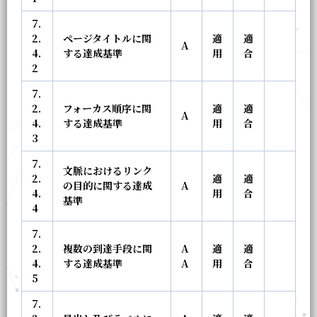
7.
2.
ページタイトルに関
適
適
A
4.
する達成基準
用
合
2
7.
2.
フォーカス順序に関
適
適
A
4.
する達成基準
用
合
3
7.
文脈におけるリンク
2.
適
適
の目的に関する達成
A
4.
用
合
基準
4
7.
2.
複数の到達手段に関
A
適
適
4.
する達成基準
A
用
合
5
7.