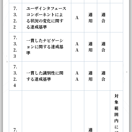
7.
ユーザインタフェース
3.
コンポーネントによ
適
適
A
2.
る状況の変化に関す
用
合
2
る達成基準
7.
一貫したナビゲーシ
3.
A
適
適
ョンに関する達成基
2.
A
用
合
準
3
7.
3.
一貫した識別性に関
A
適
適
2.
する達成基準
A
用
合
4
対
象
範
囲
内
に
7.
適