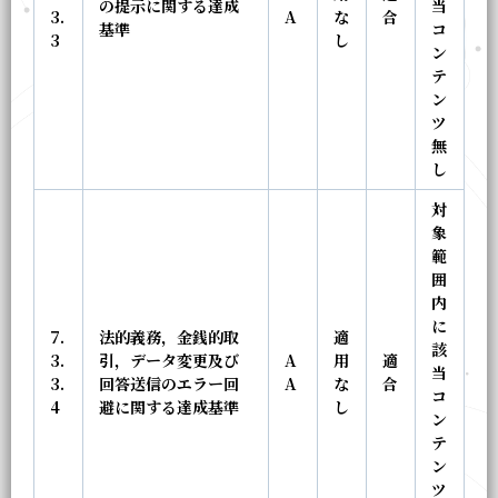
の提示に関する達成
当
3.
A
な
合
基準
コ
3
し
ン
テ
ン
ツ
無
し
対
象
範
囲
内
に
7.
法的義務，金銭的取
適
該
3.
引，データ変更及び
A
用
適
当
3.
回答送信のエラー回
A
な
合
コ
4
避に関する達成基準
し
ン
テ
ン
ツ