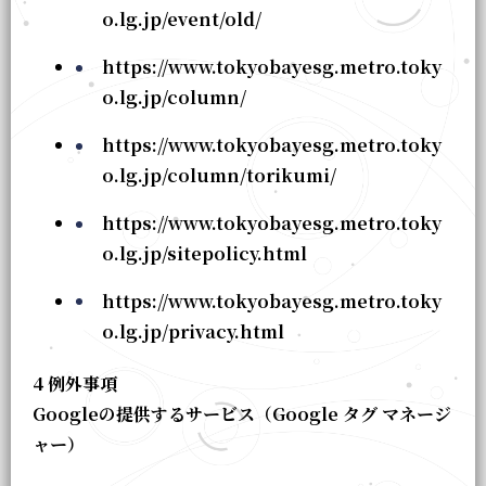
o.lg.jp/event/old/
https://www.tokyobayesg.metro.toky
o.lg.jp/column/
https://www.tokyobayesg.metro.toky
o.lg.jp/column/torikumi/
https://www.tokyobayesg.metro.toky
o.lg.jp/sitepolicy.html
https://www.tokyobayesg.metro.toky
o.lg.jp/privacy.html
4 例外事項
Googleの提供するサービス（Google タグ マネージ
ャー）