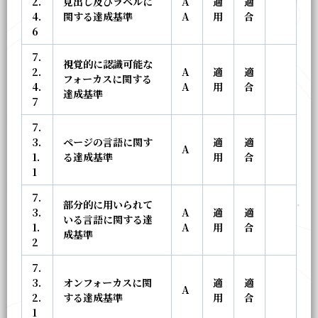
2.
見出し及びラベルに
A
適
適
4.
関する達成基準
A
用
合
6
7.
視覚的に認識可能な
2.
A
適
適
フォーカスに関する
4.
A
用
合
達成基準
7
7.
3.
ページの言語に関す
適
適
A
1.
る達成基準
用
合
1
7.
部分的に用いられて
3.
A
適
適
いる言語に関する達
1.
A
用
合
成基準
2
7.
3.
オンフォーカスに関
適
適
A
2.
する達成基準
用
合
1