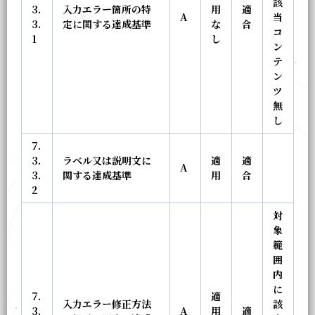
該
3.
入力エラー箇所の特
用
適
A
当
3.
定に関する達成基準
な
合
コ
1
し
ン
テ
ン
ツ
無
し
7.
3.
ラベル又は説明文に
適
適
A
3.
関する達成基準
用
合
2
対
象
範
囲
内
に
7.
適
入力エラー修正方法
該
3.
A
用
適