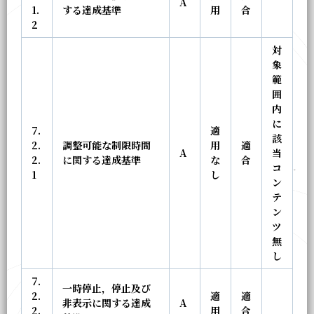
A
1.
する達成基準
用
合
2
対
象
範
囲
内
に
7.
適
該
2.
調整可能な制限時間
用
適
A
当
2.
に関する達成基準
な
合
コ
1
し
ン
テ
ン
ツ
無
し
7.
一時停止，停止及び
2.
適
適
非表示に関する達成
A
2.
用
合