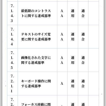
7.
1.
最低限のコントラス
A
適
適
4.
トに関する達成基準
A
用
合
3
7.
1.
テキストのサイズ変
A
適
適
4.
更に関する達成基準
A
用
合
4
7.
1.
画像化された文字に
A
適
適
4.
関する達成基準
A
用
合
5
7.
2.
キーボード操作に関
適
適
A
1.
する達成基準
用
合
1
7.
2.
フォーカス移動に関
適
適